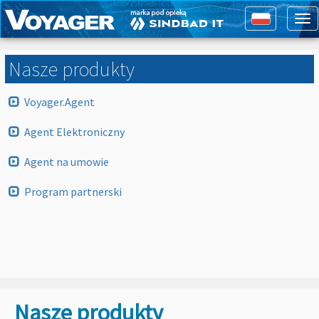
To
nav
Nasze produkty
Voyager.Agent
Agent Elektroniczny
Agent na umowie
Program partnerski
Nasze produkty